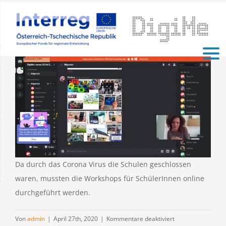
Zum
Inhalt
springen
Zeige
grösseres
Bild
Da durch das Corona Virus die Schulen geschlossen
waren, mussten die Workshops für SchülerInnen online
durchgeführt werden.
für
Von
admin
|
April 27th, 2020
|
Kommentare deaktiviert