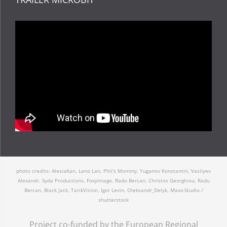
photo credits: AlesiaKan, Lano Lan, Phil's Mommy, Yuganov Konstantin, Vasilyev
Alexandr, Syda Productions, FoxyImage, Radu Bercan, Christos Georghiou, Radu
Bercan, Black Jack, TarikVision, Igor Levin, Oleksandr_Delyk, Maxx-Studio /
shutterstock
Project co-funded by the European Regional