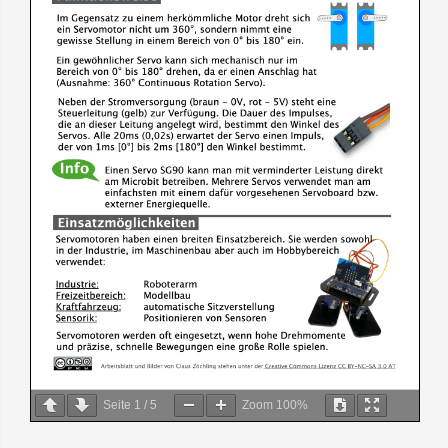
Seite
1
/
5
Zoom
100%