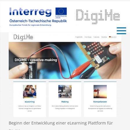
Zum
Inhalt
springen
Zeige
grösseres
Bild
Beginn der Entwicklung einer eLearning Plattform für