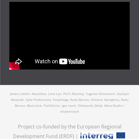
photo credits: AlesiaKan, Lano Lan, Phil's Mommy, Yuganov Konstantin, Vasilyev
Alexandr, Syda Productions, FoxyImage, Radu Bercan, Christos Georghiou, Radu
Bercan, Black Jack, TarikVision, Igor Levin, Oleksandr_Delyk, Maxx-Studio /
shutterstock
Project co-funded by the European Regional
Development Fund (ERDF) |