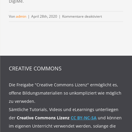
DigiMe.
für
Von
admin
|
April 28th, 2020
|
Kommentare deaktiviert
eLearning
Plattform
CREATIVE COMMONS
Die Freigabe "Creative Commons Lizenz" ermöglicht es,
offene Bildungsmaterialien so unkompliziert wie möglich
zu verweden.
Sämtliche Tutorials, Videos und eLearnings unterliegen
der
Creative Commons Lizenz
CC BY-NC-SA
und können
im eigenen Unterricht verwendet werden, solange die