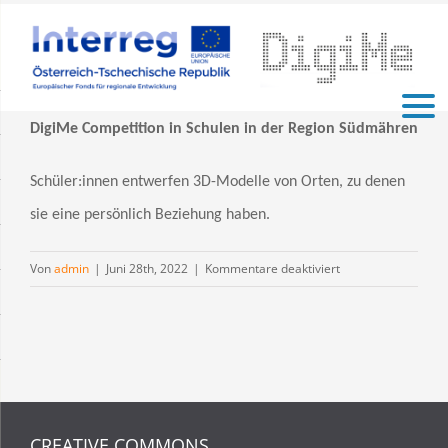
Zum
Inhalt
springen
DigiMe
Competition
in Schulen in der Region Südmähren
Schüler:innen entwerfen 3D-Modelle von Orten, zu denen
sie eine persönlich Beziehung haben.
für
Von
admin
|
Juni 28th, 2022
|
Kommentare deaktiviert
DigiMe
Competition
CREATIVE COMMONS