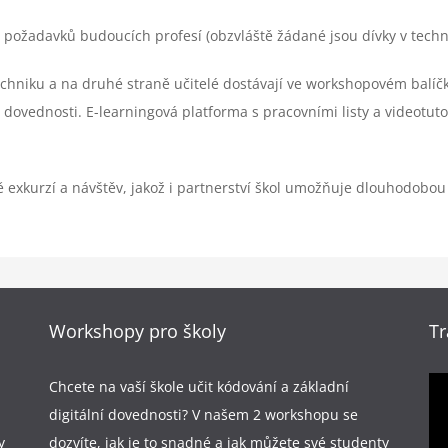
í požadavků budoucích profesí (obzvláště žádané jsou dívky v techn
chniku a na druhé straně učitelé dostávají ve workshopovém balíč
 dovednosti. E-learningová platforma s pracovními listy a videotut
 exkurzí a návštěv, jakož i partnerství škol umožňuje dlouhodobou
Workshopy pro školy
Tr
Chcete na vaší škole učit kódování a základní
digitální dovednosti? V našem 2 workshopu se
y
dozvíte, jak je to snadné a jak můžete své studenty