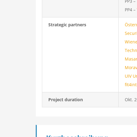
PP3 –
PP4 –
Strategic partners
Öster
Secur
Wiene
Techn
Masar
Morav
UIV U
fit4i
Project duration
Okt. 