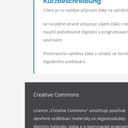
Kurzbeschreibung
Cílem je co nejlépe připravit žáky na splněn
se na jedné straně vzbuzuje zájem žáků o te
naučili požadované digitální a programovací
vyučování.
Přeshraniční výměna žáků a učitelů ve formě
digitálního vzdělávání.
Creative Commons
Licence „Creative Commons“ umožňuje používat
otevřené vzdělávací materiály co nejjednodušeji.
Všechny tutoriály, videa a e-learningové program