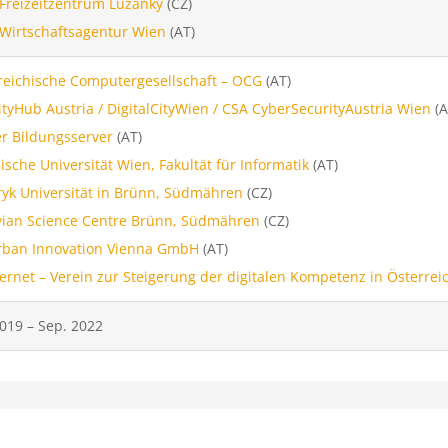
Freizeitzentrum Lužánky
(CZ)
Wirtschaftsagentur Wien
(AT)
reichische Computergesellschaft – OCG
(AT)
ityHub Austria / DigitalCityWien / CSA CyberSecurityAustria Wien
(A
r Bildungsserver
(AT)
ische Universität Wien, Fakultät für Informatik
(AT)
yk Universität in Brünn, Südmähren
(CZ)
ian Science Centre Brünn, Südmähren
(CZ)
rban Innovation Vienna GmbH
(AT)
nternet – Verein zur Steigerung der digitalen Kompetenz in Österrei
2019 – Sep. 2022