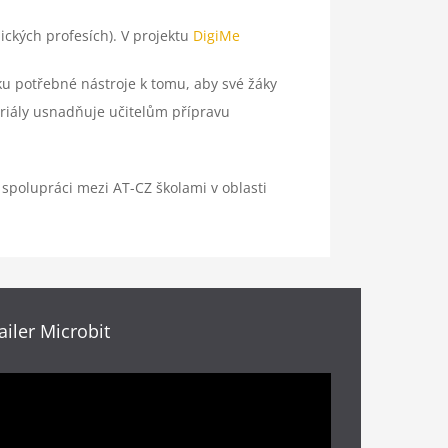
ických profesích). V projektu
DigiMe
ku potřebné nástroje k tomu, aby své žáky
oriály usnadňuje učitelům přípravu
 spolupráci mezi AT-CZ školami v oblasti
ailer Microbit