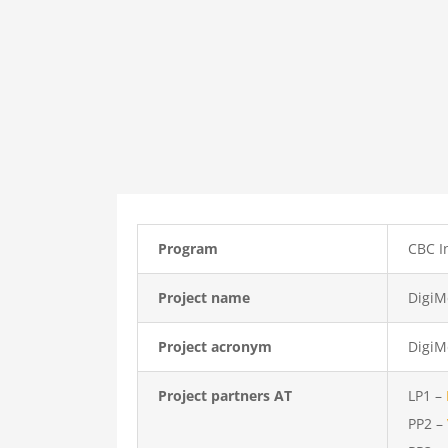
Program
CBC I
Project name
DigiM
Project acronym
DigiM
Project partners AT
LP1 –
PP2 –