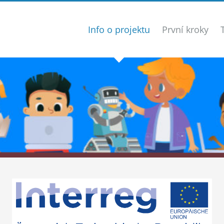
Info o projektu
První kroky